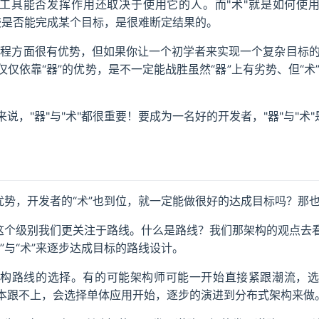
，工具能否发挥作用还取决于使用它的人。而"术"就是如何使用
比较是否能完成某个目标，是很难断定结果的。
编程方面很有优势，但如果你让一个初学者来实现一个复杂目标的时
仅依靠“器”的优势，是不一定能战胜虽然“器”上有劣势、但“术”
说，"器"与"术"都很重要！要成为一名好的开发者，"器"与"术
优势，开发者的“术”也到位，就一定能做很好的达成目标吗？那
，这个级别我们更关注于路线。什么是路线？我们那架构的观点去
”与“术”来逐步达成目标的路线设计。
构路线的选择。有的可能架构师可能一开始直接紧跟潮流，
本跟不上，会选择单体应用开始，逐步的演进到分布式架构来做