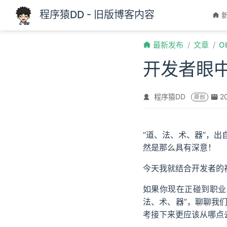
跳至主要內容
程序猿DD - 旧版博客内容
最新发布
文章
O
开发者眼中
程序猿DD
2
原创
“道、法、术、器”，
然是那么具有深意！
今天我就结合开发者的
如果你现在正碰到职业
法、术、器”，聊聊我
考接下来更应该从哪点