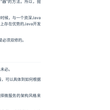
"器"的方法。所以，抛
候，与一个资深Java
上存在优势的Java开发
"是必须双修的。
也未必。
看，可以具体到如何根据
选择微服务的架构风格来
。