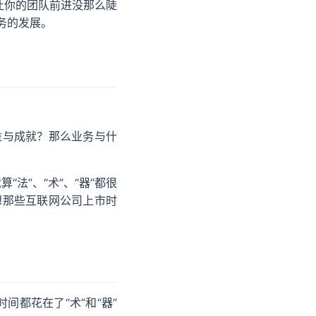
让你的团队前进没那么陡
务的发展。
益与成就？那么业务与什
法”、“术”、“器”都很
想那些互联网公司上市时
间都花在了“术”和“器”