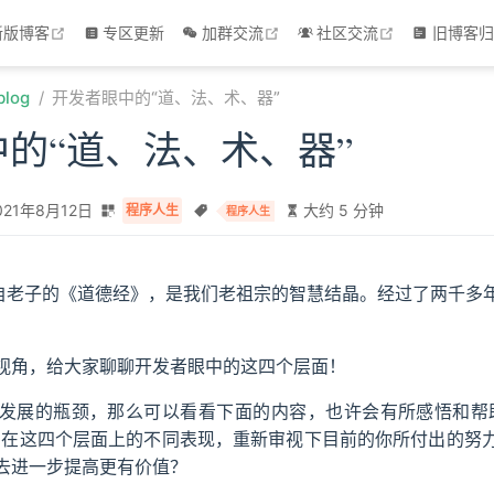
open in new window
open in new window
open in new 
新版博客
专区更新
加群交流
社区交流
旧博客归
blog
开发者眼中的“道、法、术、器”
的“道、法、术、器”
021年8月12日
大约 5 分钟
程序人生
程序人生
出自老子的《道德经》，是我们老祖宗的智慧结晶。经过了两千多
视角，给大家聊聊开发者眼中的这四个层面！
发展的瓶颈，那么可以看看下面的内容，也许会有所感悟和帮
们在这四个层面上的不同表现，重新审视下目前的你所付出的努
去进一步提高更有价值？