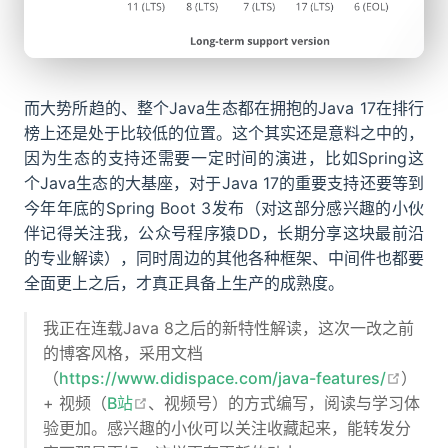
而大势所趋的、整个Java生态都在拥抱的Java 17在排行
榜上还是处于比较低的位置。这个其实还是意料之中的，
因为生态的支持还需要一定时间的演进，比如Spring这
个Java生态的大基座，对于Java 17的重要支持还要等到
今年年底的Spring Boot 3发布（对这部分感兴趣的小伙
伴记得关注我，公众号程序猿DD，长期分享这块最前沿
的专业解读），同时周边的其他各种框架、中间件也都要
全面更上之后，才真正具备上生产的成熟度。
我正在连载Java 8之后的新特性解读，这次一改之前
的博客风格，采用文档
open 
（
https://www.didispace.com/java-features/
）
open in new window
+ 视频（
B站
、视频号）的方式编写，阅读与学习体
验更加。感兴趣的小伙可以关注收藏起来，能转发分